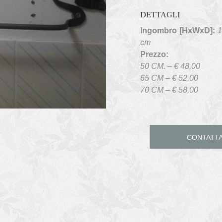
DETTAGLI
Ingombro [HxWxD]:
1
cm
Prezzo:
50 CM. – € 48,00
65 CM – € 52,00
70 CM – € 58,00
CONTATTA